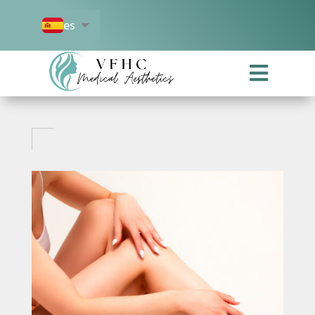
es
en
