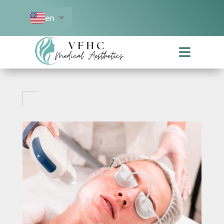
en
es
