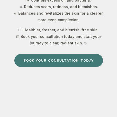
🔹 Controls excess oil and bacteria.
🔹 Reduces scars, redness, and blemishes.
🔹 Balances and revitalizes the skin for a clearer,
more even complexion.
💆‍♀️ Healthier, fresher, and blemish-free skin.
📅 Book your consultation today and start your
journey to clear, radiant skin. ✨
BOOK YOUR CONSULTATION TODAY